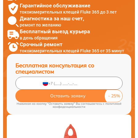
Гарантийное обслуживание
токоизмерительных клещей Fluke 365 до 3 лет
Диагностика за наш счет,
ремонт по желанию
Бесплатный выезд курьера
в день обращения
Срочный ремонт
токоизмерительных клещей Fluke 365 от 35 минут
Бесплатная консультация со
специалистом
Оставить заявку
Нажимая на кнопку "Оставить заявку" Вы соглашаетесь c
политикой
конфиденциальности