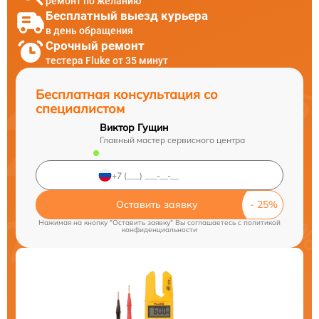
ремонт по желанию
Бесплатный выезд курьера
в день обращения
Срочный ремонт
тестера Fluke от 35 минут
Бесплатная консультация со
специалистом
Виктор Гущин
Главный мастер сервисного центра
Оставить заявку
Нажимая на кнопку "Оставить заявку" Вы соглашаетесь c
политикой
конфиденциальности