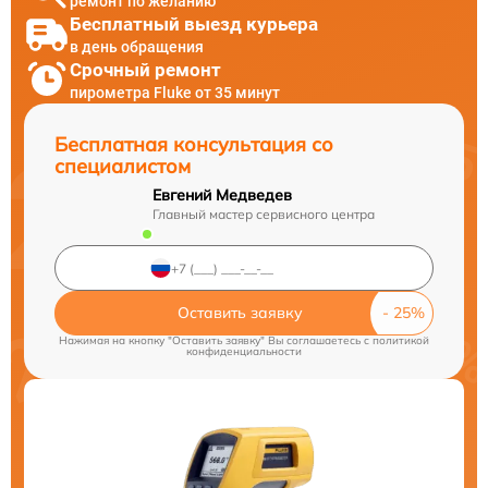
ремонт по желанию
Бесплатный выезд курьера
в день обращения
Срочный ремонт
пирометра Fluke от 35 минут
Бесплатная консультация со
специалистом
Евгений Медведев
Главный мастер сервисного центра
Оставить заявку
Нажимая на кнопку "Оставить заявку" Вы соглашаетесь c
политикой
конфиденциальности