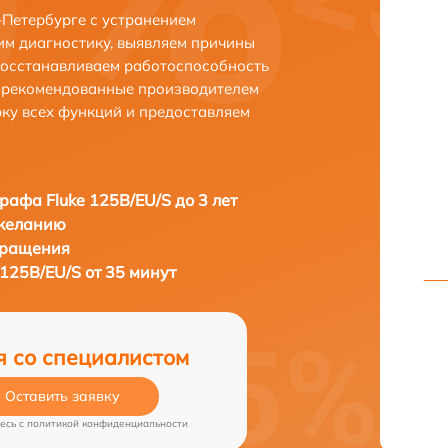
-Петербурге с устранением
м диагностику, выявляем причины
восстанавливаем работоспособность
и рекомендованные производителем
рку всех функций и предоставляем
рафа Fluke 125B/EU/S до 3 лет
 желанию
бращения
125B/EU/S от 35 минут
я со специалистом
Оставить заявку
есь c
политикой конфиденциальности