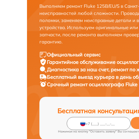
Выполняем ремонт Fluke 125B/EU/S в Санкт
неисправностей любой сложности. Проводи
поломки, заменяем неисправные детали и 
устройства. Используем оригинальные ил
запчасти, после ремонта выполняем прове
гарантию.
Официальный сервис
Гарантийное обслуживание
осциллог
Диагностика за наш счет,
ремонт по
Бесплатный выезд курьера
в день о
Срочный ремонт
осциллографа Fluke 
Бесплатная консультаци
Нажимая на кнопку "Оставить заявку" Вы соглашает