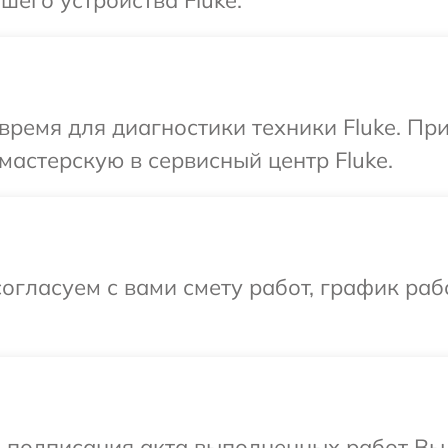
его устройства Fluke.
время для диагностики техники Fluke. Пр
мастерскую в сервисный центр Fluke.
огласуем с вами смету работ, график ра
и подписания акта выполненных работ В