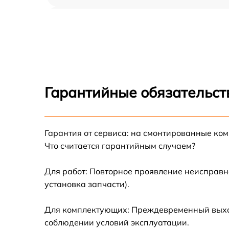
Замена транзистора Fluke 125B/EU/S
Ремонт микросхемы Fluke 125B/EU/S
Гарантийные обязательст
Гарантия от сервиса: на смонтированные ко
Что считается гарантийным случаем?
Для работ: Повторное проявление неисправн
установка запчасти).
Для комплектующих: Преждевременный выход 
соблюдении условий эксплуатации.