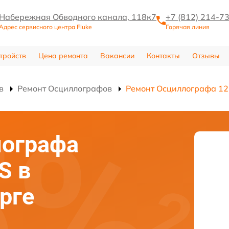
Набережная Обводного канала, 118к7
+7 (812) 214-7
Адрес сервисного центра Fluke
Горячая линия
тройств
Цена ремонта
Вакансии
Контакты
Отзывы
в
Ремонт Осциллографов
Ремонт Осциллографа 12
лографа
S в
рге