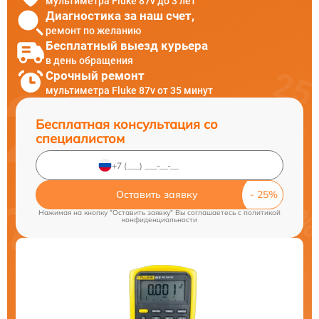
мультиметра Fluke 87v до 3 лет
Диагностика за наш счет,
ремонт по желанию
Бесплатный выезд курьера
в день обращения
Срочный ремонт
мультиметра Fluke 87v от 35 минут
Бесплатная консультация со
специалистом
Оставить заявку
Нажимая на кнопку "Оставить заявку" Вы соглашаетесь c
политикой
конфиденциальности