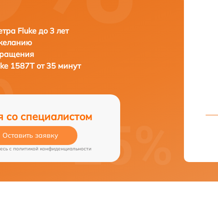
тра Fluke до 3 лет
 желанию
бращения
uke 1587T от 35 минут
я со специалистом
Оставить заявку
есь c
политикой конфиденциальности