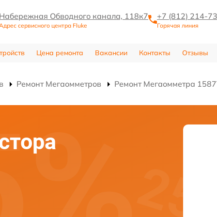
Набережная Обводного канала, 118к7
+7 (812) 214-7
Адрес сервисного центра Fluke
Горячая линия
тройств
Цена ремонта
Вакансии
Контакты
Отзывы
в
Ремонт Мегаомметров
Ремонт Мегаомметра 1587
стора