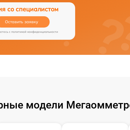
ия со специалистом
Оставить заявку
аетесь c
политикой конфиденциальности
рные модели Мегаомметро