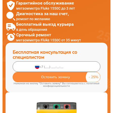
Гарантийное обслуживание
мегаомметра Fluke 1550C до 3 лет
Диагностика за наш счет,
ремонт по желанию
Бесплатный выезд курьера
в день обращения
Срочный ремонт
мегаомметра Fluke 1550C от 35 минут
Бесплатная консультация со
специалистом
Оставить заявку
Нажимая на кнопку "Оставить заявку" Вы соглашаетесь c
политикой
конфиденциальности