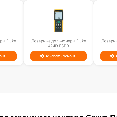
ры Fluke
Лазерные дальномеры Fluke
Лазерны
424D ESPR
онт
Заказать ремонт
З