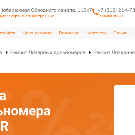
Набережная Обводного канала, 118к7
+7 (812) 214-7
Адрес сервисного центра Fluke
Горячая линия
тройств
Цена ремонта
Вакансии
Контакты
Отзывы
в
Ремонт Лазерных дальномеров
Ремонт Лазерног
а
ьномера
PR