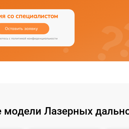
ия со специалистом
Оставить заявку
аетесь c
политикой конфиденциальности
 модели Лазерных дально