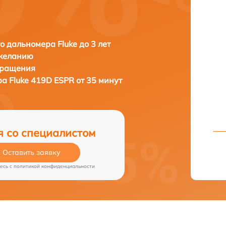
о дальномера Fluke до 3 лет
 желанию
бращения
ра
Fluke 419D ESPR от 35 минут
я со специалистом
Оставить заявку
есь c
политикой конфиденциальности