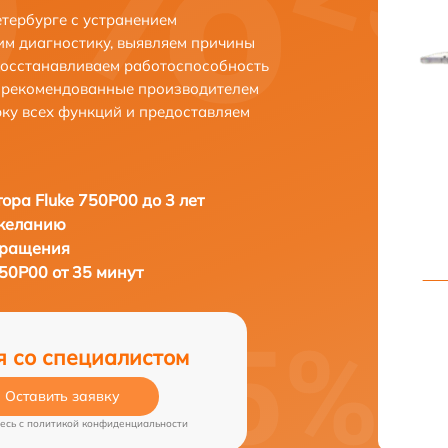
етербурге с устранением
м диагностику, выявляем причины
восстанавливаем работоспособность
и рекомендованные производителем
рку всех функций и предоставляем
ора Fluke 750P00 до 3 лет
 желанию
бращения
50P00 от 35 минут
я со специалистом
Оставить заявку
есь c
политикой конфиденциальности