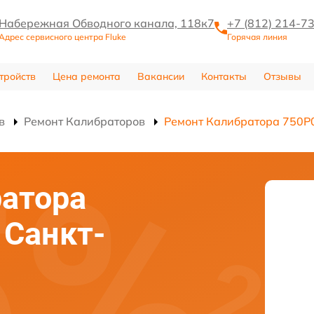
Набережная Обводного канала, 118к7
+7 (812) 214-7
Адрес сервисного центра Fluke
Горячая линия
тройств
Цена ремонта
Вакансии
Контакты
Отзывы
в
Ремонт Калибраторов
Ремонт Калибратора 750P
атора
 Санкт-