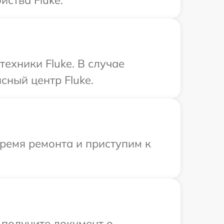
йства Fluke.
ехники Fluke. В случае
сный центр Fluke.
время ремонта и приступим к
 получите документ о